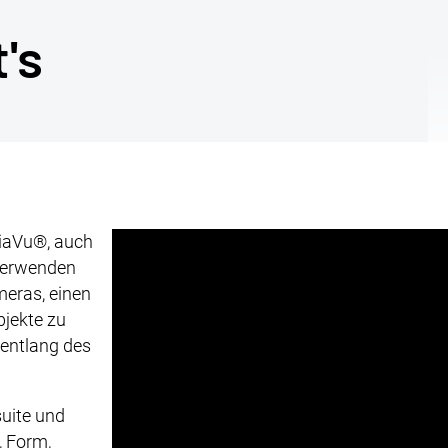
's
eiaVu®, auch
 verwenden
eras, einen
bjekte zu
 entlang des
uite und
, Form,