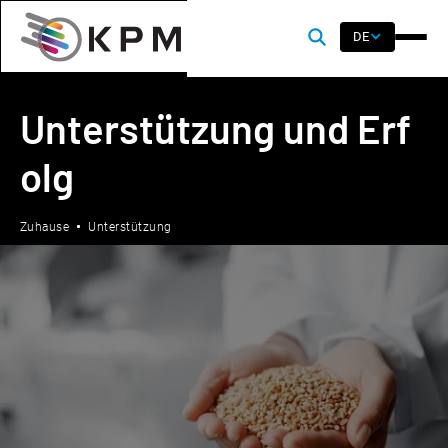
DE
Unterstützung und Erf
olg
Zuhause
Unterstützung
Wenden Sie sich an den KPM-
Support
Füllen Sie das unten stehende Formular aus und unser
Serviceteam wird sich in Kürze mit Ihnen in Verbindung