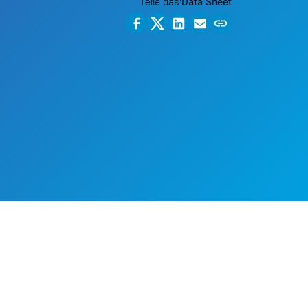
Teile das:
Data Sheet