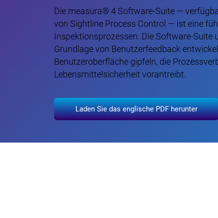
Die measura® 4 Software-Suite — verfügbar
von Sightline Process Control — ist eine f
Inspektionsprozessen. Die Software-Suite u
Grundlage von Benutzerfeedback entwickelt 
Benutzeroberfläche gipfeln, die Prozess
Lebensmittelsicherheit vorantreibt.
Laden Sie das englische PDF herunter