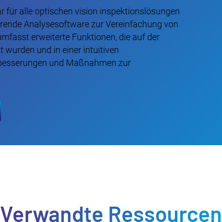
 für alle optischen vision inspektionslösungen
ührende Analysesoftware zur Vereinfachung von
mfasst erweiterte Funktionen, die auf der
wurden und in einer intuitiven
verbesserungen und Maßnahmen zur
Verwandte Ressourcen