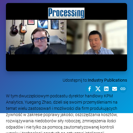
Udostępnij to:
Industry Publications
W tym dwuczęściowym podcastu dyrektor handlowy KPM
Analytics, Yuegang Zhao, dzieli się swoimi przemyśleniami na
temat wielu zastosowań i możliwości dla firm produkujących
żywność w zakresie poprawy jakości, oszczędzania kosztów,
rozwiązywania niedoborów siły roboczej, zmniejszenia ilości
odpadów i nie tylko za pomocą zautomatyzowanej kontroli