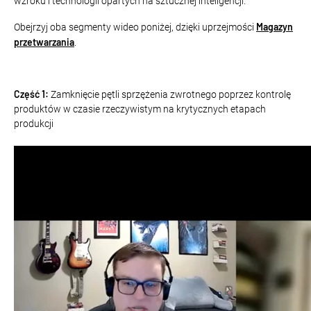
wzroku i technologii opartych na sztucznej inteligencji.
Magazyn
Obejrzyj oba segmenty wideo poniżej, dzięki uprzejmości
przetwarzania
.
Część 1:
Zamknięcie pętli sprzężenia zwrotnego poprzez kontrolę
produktów w czasie rzeczywistym na krytycznych etapach
produkcji