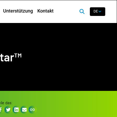
Unterstützung
Kontakt
DE
tar™
ile das: