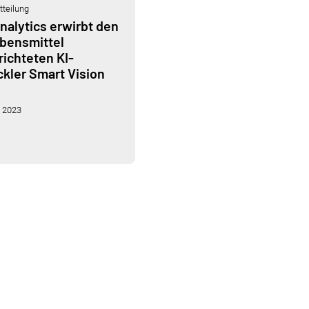
teilung
alytics erwirbt den
ebensmittel
ichteten KI-
kler Smart Vision
, 2023