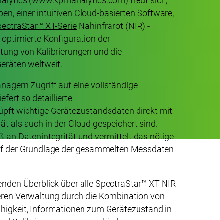
lytics (
www.kpmanalytics.com
) freut sich,
n, einer intuitiven Cloud-basierten Software,
ectraStar™ XT-Serie
Nahinfrarot (NIR) -
 optimierte Konfiguration der
ltung von Kalibrierungen und die
Geräten weltweit.
agern Zugriff auf eine vollständige
fert so detaillierte
pft wichtige Gerätezustandsdaten direkt mit
t als auch in der Cloud gespeichert sind.
 an Datenintegrität und vermittelt das nötige
auf der Grundlage der gesammelten Messdaten
enden Überblick über alle SpectraStar™ XT NIR-
eren Verwaltung durch die Kombination von
ähigkeit, Informationen zum Gerätezustand in