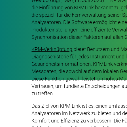
Westborough, MA (11. Juli 2023) — KPM Ana
die Einführung von KPMLink bekannt zu gebe
die speziell für die Fernverwaltung seiner
Sp
Analysatoren. Die Software ermöglicht eine
Produkteinstellungen, eine effiziente Verwa
Synchronisation dieser Faktoren auf allen 
KPM-Verknüpfung
bietet Benutzern und Man
Diagnosehistorie für jedes Instrument und lie
Gesundheitsinformationen. KPMLink verknü
Messdaten, die sowohl auf dem lokalen Gerä
Diese Funktion gewährleistet ein hohes Maß
Vertrauen, um fundierte Entscheidungen 
zu treffen.
Das Ziel von KPM Link ist es, einen umfass
Analysatoren im Netzwerk zu bieten und d
Komfort und Effizienz zu verbessern. Die F