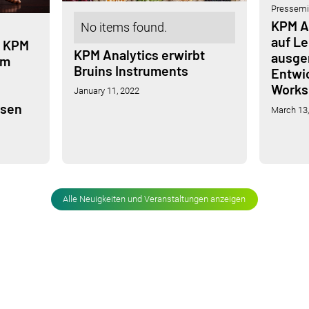
Pressemit
KPM An
No items found.
auf L
: KPM
KPM Analytics erwirbt
ausger
im
Bruins Instruments
Entwic
Works
January 11, 2022
ssen
March 13
Alle Neuigkeiten und Veranstaltungen anzeigen