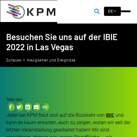
DE
Besuchen Sie uns auf der IBIE
2022 in Las Vegas
Zuhause
Neuigkeiten und Ereignisse
Teile das:
IBIE
Jeder bei KPM freut sich auf die Rückkehr von
und
kann es kaum erwarten, euch zu zeigen, woran wir seit der
letzten Veranstaltung gearbeitet haben! Wir sind