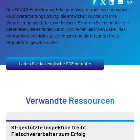
Das SiftAI® Fremdkörper-Erkennungssystem ist eine innovative
KI-Bildverarbeitungslösung, die entwickelt wurde, um Ihre
Verarbeitungsabläufe zu verbessern. Erfahren Sie mehr über die
Materialien, die es finden kann, und helfen Sie Ihnen dabei, das
Kontaminationsrisiko zu verringern und die Integrität Ihres
Produkts zu gewährleisten.
Laden Sie das englische PDF herunter
Verwandte Ressourcen
KI-gestützte Inspektion treibt
Fleischverarbeiter zum Erfolg