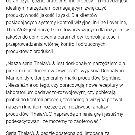
ograniczyć ręczne, pracochłonne procesy - TheiaVu® jest
idealnym narzędziem pomagającym zwiększyć
produktywność, jakość i zyski. Dla klientów
posiadających systemy kontroli wizyjnej in-line i overline,
TheiaVu® jest narzędziem towarzyszącym dla inżynierów
jakości do definiowania parametrów kontroli jakości i
przeprowadzania wtórnej kontroli odrzuconych
produktów z produkcji.
„Nasza seria TheiaVu® jest doskonałym narzędziem dla
piekarni i producentów żywności” - wyjaśnia Donnalynn
Manion, dyrektor generalny marki produktów Sightline.
„Niezależnie od tego, czy opracowują nowe receptury w
laboratorium badawczo-rozwojowym, czy pobierają
próbki do kontroli procesu, technologia wizyjna pozwoli
naszym klientom rozszerzyć możliwości analizy
produktów. TheiaVu® naprawdę zmienia grę i jesteśmy
podekscytowani, że możemy to zaoferować.”
Seria TheiaVu® będzie dostępna od listopada za