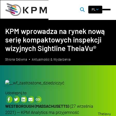
PL
KPM wprowadza na rynek nową
serię kompaktowych inspekcji
wizyjnych Sightline TheiaVu®
Strona Główna
Aktualności & Wydarzenia
Udostępnij to:
WESTBOROUGH (MASSACHUSETTS)
(27 września
2021) — KPM Analytics ma przyjemność
TheIavu