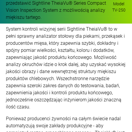
przedstawić Sightline TheiaVu® Series Compact
Model
Vision Inspection System z możliwością analizy
TV-250
miękiszu tartego.
System kontroli wizyjnej serii Sightline TheiaVu® to w
pełni sprawny analizator stołowy dla piekarni, przekąsek i
producentów mięsa, który zapewnia szybki, dokładny i
spójny pomiar wielkości, kształtu, koloru i dodatków,
zapewniając jakość produktu końcowego. Możliwość
analizy okruchów idzie o krok dalej, aby uzyskać wysokiej
jakości obrazy i dane wewnętrznej struktury miękiszu
produktów chlebowych. Wszechstronne narzędzie
zapewnia szeroki zakres danych do testowania, badań,
zapewnienia jakości i kontroli produktu końcowego,
jednocześnie oszczędzając inżynierom jakości znaczną
ilość czasu.
Ponieważ producenci żywności na całym świecie nadal
automatyzują swoje zakłady produkcyjne - aby