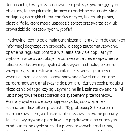
Jednak ich głównym zastosowaniem jest wykrywanie gęstych
obiektów, takich jak metal, kamienie i podobne materiały. Mniej
nadają się do miękkich materiałów obcych, takich jak papier,
plastik i folie, które mogą uszkodzić sprzęt przetwarzający lub
prowadzić do kosztownych wycofań.
Tradycyjne technologie mają ograniczenia i brakuje im dokładnych
informacji dotyczących procesów, dlatego zautomatyzowane,
oparte na regułach kontrola wizualna stały się popularnym
wyborem w celu zaspokojenia potrzeb w zakresie zapewnienia
jakości zakładów mięsnych i drobiowych. Technologie kontroli
wizyjnej są zaprojektowane sanitarnie, zawierają kamery o
wysokiej rozdzielczości, zaawansowane oświetlenie i solidne
oprogramowanie analityczne do pomiaru różnych cech produktu,
niezależnie od tego, czy są używane na linii, zainstalowane na linii
lub zintegrowane bezpośrednio z systemem przenośników.
Pomiary systemowe obejmują wszystko, co związane z
rozmiarem i kształtem produktu 2D, grubością 3D, kolorem i
marmurkowaniem, ale także bardziej zaawansowane pomiary,
takie jak wykrywanie plam krwi lub prążkowania na surowych
produktach, pokrycie bułek dla przetworzonych produktów,