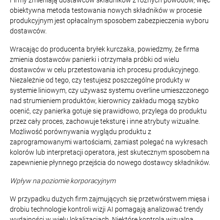
Firmy zmieniają dostawców składników z różnych powodów, więc
obiektywna metoda testowania nowych składników w procesie
produkcyjnym jest opłacalnym sposobem zabezpieczenia wyboru
dostawców.
Wracając do producenta bryłek kurczaka, powiedzmy, że firma
zmienia dostawców panierki i otrzymała próbki od wielu
dostawców w celu przetestowania ich procesu produkcyjnego.
Niezależnie od tego, czy testujesz poszczególne produkty w
systemie liniowym, czy używasz systemu overline umieszczonego
nad strumieniem produktów, kierownicy zakładu mogą szybko
ocenić, czy panierka gotuje się prawidłowo, przylega do produktu
przez cały proces, zachowuje teksturę i inne atrybuty wizualne.
Możliwość porównywania wyglądu produktu z
zaprogramowanymi wartościami, zamiast polegać na wykresach
kolorów lub interpretacji operatora, jest skutecznym sposobem na
zapewnienie płynnego przejścia do nowego dostawcy składników.
Wpływ na poziomie korporacyjnym
W przypadku dużych firm zajmujących się przetwórstwem mięsa i
drobiu technologie kontroli wizji AI pomagają analizować trendy
wydajności w wielu lokalizacjach. Niektóre kontrola wizualna