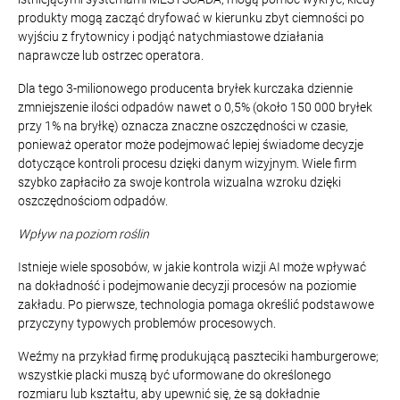
produkty mogą zacząć dryfować w kierunku zbyt ciemności po
wyjściu z frytownicy i podjąć natychmiastowe działania
naprawcze lub ostrzec operatora.
Dla tego 3-milionowego producenta bryłek kurczaka dziennie
zmniejszenie ilości odpadów nawet o 0,5% (około 150 000 bryłek
przy 1% na bryłkę) oznacza znaczne oszczędności w czasie,
ponieważ operator może podejmować lepiej świadome decyzje
dotyczące kontroli procesu dzięki danym wizyjnym. Wiele firm
szybko zapłaciło za swoje kontrola wizualna wzroku dzięki
oszczędnościom odpadów.
Wpływ na poziom roślin
Istnieje wiele sposobów, w jakie kontrola wizji AI może wpływać
na dokładność i podejmowanie decyzji procesów na poziomie
zakładu. Po pierwsze, technologia pomaga określić podstawowe
przyczyny typowych problemów procesowych.
Weźmy na przykład firmę produkującą paszteciki hamburgerowe;
wszystkie placki muszą być uformowane do określonego
rozmiaru lub kształtu, aby upewnić się, że są dokładnie