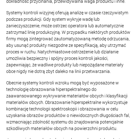
dokładność przycinania, przewidywalna waga produktu i inne.
Systemy kontroli wizyjnej oferują analizę w czasie rzeczywistym
podczas produkcji. Gdy system wykryje wadę lub
zanieczyszczenie, może ostrzec operatora lub automatycznie
zatrzymać linię produkcyjną. W przypadku niektórych produktów
firmy mogą zintegrować zautomatyzowaną metodę odrzucania,
aby usunąć produkty niezgodne ze specyfikacją, aby utrzymać
proces w ruchu. Natychmiastowe ostrzeżenie lub działanie
umożliwia bezpieczny i spójny proces kontroli jakości,
zapewniając, że wadliwe produkty lub niepożądane materiały
obce nigdy nie dotrą zbyt daleko na linii przetwarzania.
Obecnie systemy kontroli wzroku mogą być wyposażone w
technologię obrazowania hiperspektralnego do
zaawansowanego wykrywanie materiałów obcych i klasyfikacji
materiałów obcych. Obrazowanie hiperspektralne wykorzystuje
kombinację technologii spektroskopii i obrazowania w celu
uzyskania obrazów produktów o niewidocznych długościach fal,
wzmacniając zdolność systemu do znajdowania potencjalnie
szkodliwych materiałów obcych na powierzchni produktu.