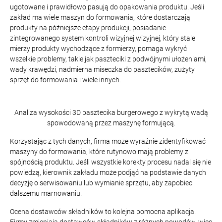
ugotowane i prawidłowo pasują do opakowania produktu. Jeśli
zakład ma wiele maszyn do formowania, które dostarczają
produkty na późniejsze etapy produkcji, posiadanie
zintegrowanego system kontroli wizyjnej wizyjnej, który stale
mierzy produkty wychodzące z formierzy, pomaga wykryć
wszelkie problemy, takie jak paszteciki z podwójnymi ułożeniami,
wady krawędzi, nadmierna miseczka do pasztecików, zużyty
sprzęt do formowania i wiele innych.
Analiza wysokości 3D pasztecika burgerowego z wykrytą wadą
spowodowaną przez maszynę formującą.
Korzystając z tych danych, firma może wyraźnie zidentyfikować
maszyny do formowania, które rutynowo mają problemy z
spójnością produktu. Jeśli wszystkie korekty procesu nadal się nie
powiedzą, kierownik zakładu może podjąć na podstawie danych
decyzję o serwisowaniu lub wymianie sprzętu, aby zapobiec
dalszemu marnowaniu.
Ocena dostawców składników to kolejna pomocna aplikacja.