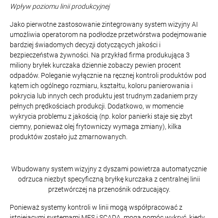
Wpływ poziomu linii produkcyjnej
Jako pierwotne zastosowanie zintegrowany system wizyjny AI
umożliwia operatorom na podłodze przetwórstwa podejmowanie
bardziej świadomych decyzji dotyczących jakości i
bezpieczeństwa żywności. Na przykład firma produkująca 3
miliony bryłek kurczaka dziennie zobaczy pewien procent
odpadów. Poleganie wyłącznie na ręcznej kontroli produktów pod
kątem ich ogólnego rozmiaru, kształtu, koloru panierowania i
pokrycia lub innych cech produktu jest trudnym zadaniem przy
pełnych prędkościach produkcji. Dodatkowo, w momencie
wykrycia problemu z jakością (np. kolor panierki staje się zbyt
ciemny, ponieważ olej frytowniczy wymaga zmiany), kilka
produktów zostało już zmarnowanych.
Wbudowany system wizyjny z dyszami powietrza automatycznie
odrzuca niezbyt specyficzną bryłkę kurczaka z centralnej linii
przetwórczej na przenośnik odrzucający.
Ponieważ systemy kontroli w linii mogą współpracować z
istniejącymi systemami MES i SCADA, mogą pomóc wykryć, kiedy