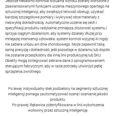
Jeszcze niedawno kontrola wizualna wzroku zostały wdrożone z
zaawansowanymi funkcjami uczenia maszynowego opartego na
sztucznej inteligencji, aby zwiększyć łatwość obsługi, uzyskać
bardziej szczegółowe pomiary i wykrywać obce materiały z
niezwykłą dokładnością. Automatyczne uczenie się cech i
specyfikacji produktu radykalnie zmniejsza złożoność systemu i
sprzyja ciągłym działaniom, aby systemy działały dłużej przy
mniejszej interwencji człowieka. system kontroli wizyjnej AI nigdy
nie zabiera urlopu ani dnia chorobowego. Może zapewnić taką
samą precyzję i dokładność, jeśli pozostaje w działaniu lub dopóki
nie zostanie przeszkolony dla innej linii produkcyjnej lub SKU.
Obiekty mogą zintegrować zebrane dane z oprogramowaniem
sterującym fabrycznym, aby w razie potrzeby utworzyć pętlę
sprzężenia zwrotnego.
Po lewej: Indywidualny stek podzielony na segmenty sztucznej
inteligencji pomaga zautomatyzować ocenę i ocenianie jakości
produktu.
Po prawej: Rękawica zidentyfikowana w linii wykończenia
wołowiny przez sztuczną inteligencję.