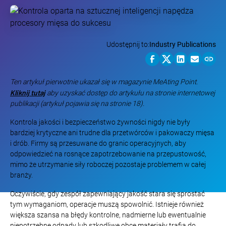
Udostępnij to:
Industry Publications
Ten artykuł pierwotnie ukazał się w magazynie MeAting Point.
Kliknij tutaj
aby uzyskać dostęp do artykułu na stronie internetowej
publikacji (artykuł pojawia się na stronie 18).
Kontrola jakości i bezpieczeństwo żywności nigdy nie były
bardziej krytyczne ani trudne dla przetwórców i pakowaczy mięsa
i drób. Firmy są przesuwane do granic operacyjnych, aby
odpowiedzieć na rosnące zapotrzebowanie na przepustowość,
mimo że utrzymanie siły roboczej pozostaje problemem w całej
branży.
Oczywiście, gdy zespół zapewniający jakość stara się sprostać
tym wymaganiom, operacje muszą spowolnić. Istnieje również
większa szansa na błędy kontrolne, nadmierne lub ewentualnie
niepotrzebne odpady lub szkodliwe obce materiały trafią do