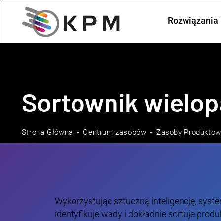
Rozwiązania 
Sortownik wielop
Strona Główna
Centrum zasobów
Zasoby Produkto
Wykorzystując sztuczną inteligencję, syst
identyfikuje wady i dokładnie sortuje produ