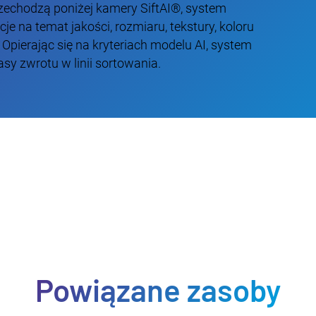
zechodzą poniżej kamery SiftAI®, system
je na temat jakości, rozmiaru, tekstury, koloru
 Opierając się na kryteriach modelu AI, system
sy zwrotu w linii sortowania.
Powiązane zasoby