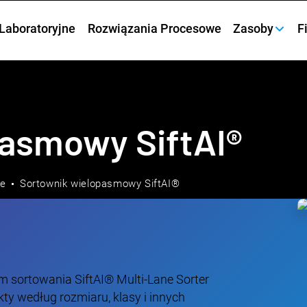
Laboratoryjne
Rozwiązania Procesowe
Zasoby
F
asmowy SiftAI®
we
Sortownik wielopasmowy SiftAI®
em sortowania SiftAI® Multi-Lane Sorter
kty według rozmiaru, klasy i innych