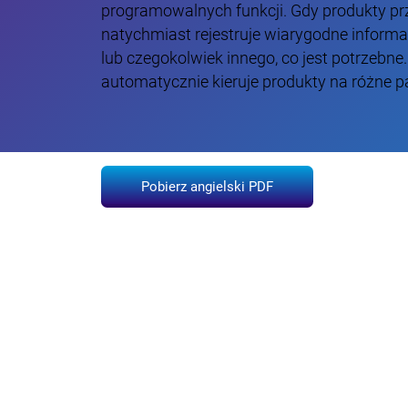
programowalnych funkcji. Gdy produkty pr
natychmiast rejestruje wiarygodne informac
lub czegokolwiek innego, co jest potrzebne.
automatycznie kieruje produkty na różne pa
Pobierz angielski PDF