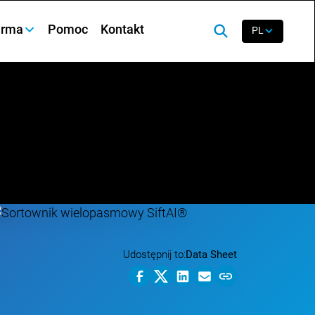
irma
Pomoc
Kontakt
PL
Udostępnij to:
Data Sheet