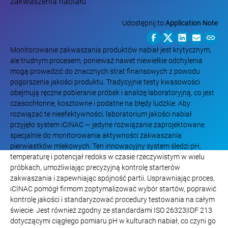
Udostępnij to:
Application Note
Monitorowanie zakwaszania produktów nabiał jest krytycznym,
ale trudnym procesem, ponieważ nawet niewielkie odchylenia
mogą prowadzić do znacznych strat finansowych z powodu
pogorszenia jakości produktu. Tradycyjnie testy kwasowości
obejmują ręczne pobieranie próbek i analizę laboratoryjną, co jest
czasochłonne, kosztowne i podatne na błędy ludzkie. Aby
rozwiązać te nieefektywności, laboratorium jakości nabiał
przyjęło system iCINAC — jedyne rozwiązanie zaprojektowane
specjalnie do monitorowania aktywności zakwaszania
pierwiastków mlekowych. Ten innowacyjny system śledzi pH,
temperaturę i potencjał redoks w czasie rzeczywistym w wielu
próbkach, umożliwiając precyzyjną kontrolę starterów
zakwaszania i zapewniając spójność partii. Usprawniając proces,
iCINAC pomógł firmom zoptymalizować wybór startów, poprawić
kontrolę jakości i standaryzować procedury testowania na całym
świecie. Jest również zgodny ze standardami ISO 26323|IDF 213
dotyczącymi ciągłego pomiaru pH w kulturach nabiał, co czyni go