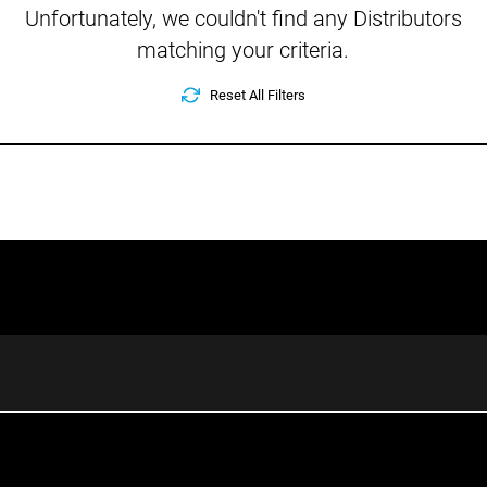
Unfortunately, we couldn't find any
Distributors
matching your criteria.
Reset All Filters