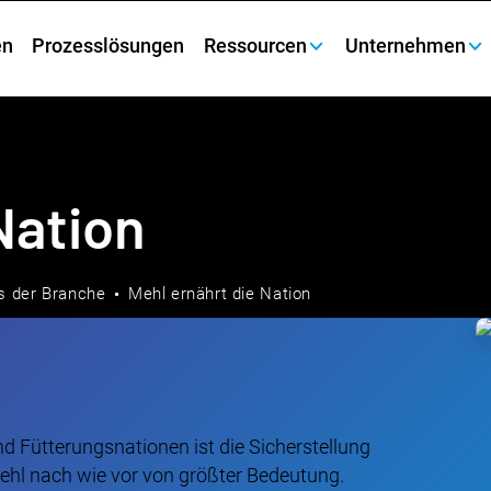
en
Prozesslösungen
Ressourcen
Unternehmen
Nation
s der Branche
Mehl ernährt die Nation
d Fütterungsnationen ist die Sicherstellung
Mehl nach wie vor von größter Bedeutung.