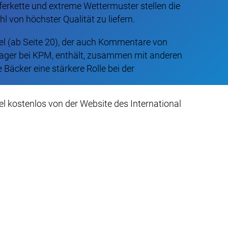
ferkette und extreme Wettermuster stellen die
 von höchster Qualität zu liefern.
el (ab Seite 20), der auch Kommentare von
ger bei KPM, enthält, zusammen mit anderen
Bäcker eine stärkere Rolle bei der
kel kostenlos von der Website des International