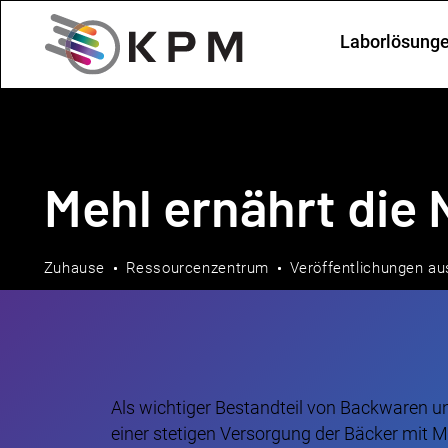
Laborlösung
Mehl ernährt die 
Zuhause
Ressourcenzentrum
Veröffentlichungen au
Als wichtiger Bestandteil von Backwaren un
einer stetigen Versorgung der Bäcker mit 