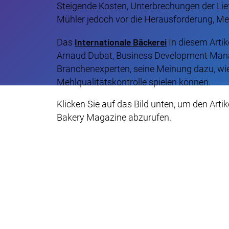
Steigende Kosten, Unterbrechungen der Lie
Mühler jedoch vor die Herausforderung, Mehl
Internationale Bäckerei
Das
In diesem Artik
Arnaud Dubat, Business Development Mana
Branchenexperten, seine Meinung dazu, wie 
Mehlqualitätskontrolle spielen können.
Klicken Sie auf das Bild unten, um den Arti
Bakery Magazine abzurufen.