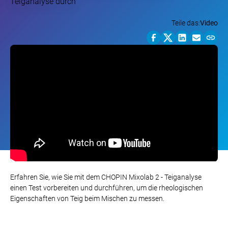
Teile das:
Video
Erfahren Sie, wie Sie mit dem CHOPIN Mixolab 2 - Teiganalyse
einen Test vorbereiten und durchführen, um die rheologischen
Eigenschaften von Teig beim Mischen zu messen.