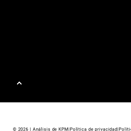
© 
2026
 | Análisis de KPM
|
Política de privacidad
|
Polít