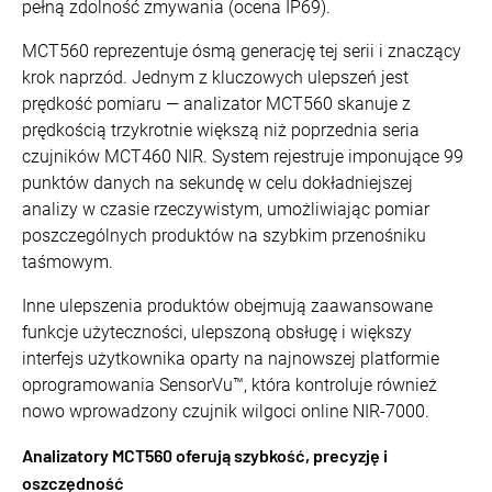
pełną zdolność zmywania (ocena IP69).
MCT560 reprezentuje ósmą generację tej serii i znaczący
krok naprzód. Jednym z kluczowych ulepszeń jest
prędkość pomiaru — analizator MCT560 skanuje z
prędkością trzykrotnie większą niż poprzednia seria
czujników MCT460 NIR. System rejestruje imponujące 99
punktów danych na sekundę w celu dokładniejszej
analizy w czasie rzeczywistym, umożliwiając pomiar
poszczególnych produktów na szybkim przenośniku
taśmowym.
Inne ulepszenia produktów obejmują zaawansowane
funkcje użyteczności, ulepszoną obsługę i większy
interfejs użytkownika oparty na najnowszej platformie
oprogramowania SensorVu™, która kontroluje również
nowo wprowadzony czujnik wilgoci online NIR-7000.
Analizatory MCT560 oferują szybkość, precyzję i
oszczędność