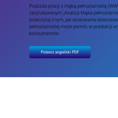
Podczas pracy z mąką pełnoziarnistą (WWF
zatytułowanym „Analiza Mąka pełnoziarnis
przeczytaj o tym, jak stosowanie dostosow
pełnoziarnistej może pomóc w produkcji wy
konsumentów.
Pobierz angielski PDF