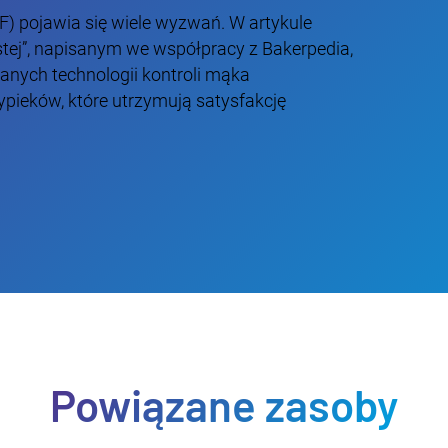
) pojawia się wiele wyzwań. W artykule
tej”, napisanym we współpracy z Bakerpedia,
anych technologii kontroli mąka
pieków, które utrzymują satysfakcję
Powiązane zasoby