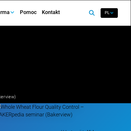
irma
Pomoc
Kontakt
PL
kerview)