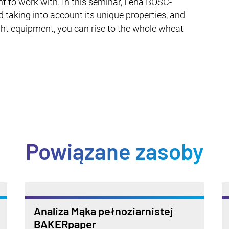
nt to work with. In this seminar, Lena BOSC-
taking into account its unique properties, and
ght equipment, you can rise to the whole wheat
Powiązane zasoby
Analiza Mąka pełnoziarnistej
BAKERpaper