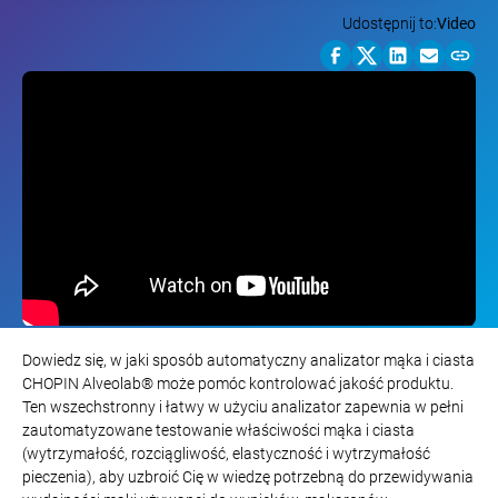
Udostępnij to:
Video
Dowiedz się, w jaki sposób automatyczny analizator mąka i ciasta
CHOPIN Alveolab® może pomóc kontrolować jakość produktu.
Ten wszechstronny i łatwy w użyciu analizator zapewnia w pełni
zautomatyzowane testowanie właściwości mąka i ciasta
(wytrzymałość, rozciągliwość, elastyczność i wytrzymałość
pieczenia), aby uzbroić Cię w wiedzę potrzebną do przewidywania