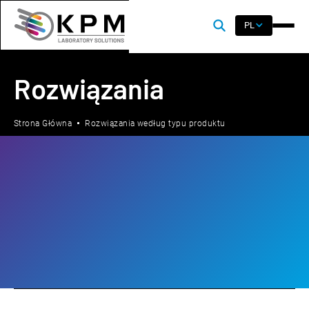
PL
Rozwiązania
Strona Główna
Rozwiązania według typu produktu
Lab
Process
By Industry
Analizatory składu NIR
Analizatory reologii mąki i ciasta
Analizatory chemii mokrej