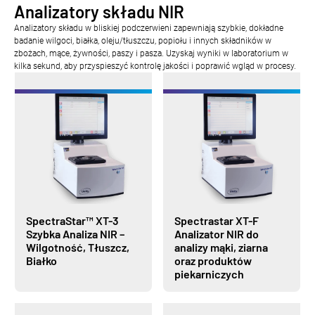
Analizatory składu NIR
Analizatory składu w bliskiej podczerwieni zapewniają szybkie, dokładne
badanie wilgoci, białka, oleju/tłuszczu, popiołu i innych składników w
zbożach, mące, żywności, paszy i pasza. Uzyskaj wyniki w laboratorium w
kilka sekund, aby przyspieszyć kontrolę jakości i poprawić wgląd w procesy.
SpectraStar™ XT-3
Spectrastar XT-F
Szybka Analiza NIR –
Analizator NIR do
Wilgotność, Tłuszcz,
analizy mąki, ziarna
Białko
oraz produktów
piekarniczych