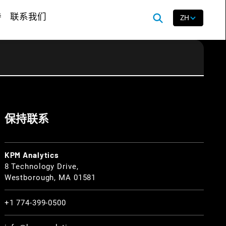
持
联系我们
ZH
保持联系
KPM Analytics
8 Technology Drive,
Westborough, MA 01581
+1 774-399-0500