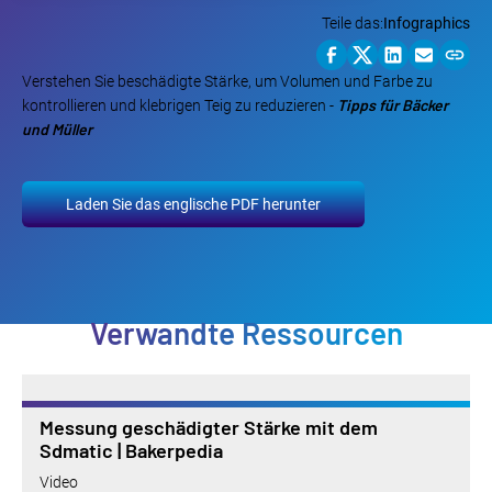
Teile das:
Infographics
Verstehen Sie beschädigte Stärke, um Volumen und Farbe zu
Tipps für Bäcker
kontrollieren und klebrigen Teig zu reduzieren -
und Müller
Laden Sie das englische PDF herunter
Verwandte Ressourcen
Messung geschädigter Stärke mit dem
Sdmatic | Bakerpedia
Video