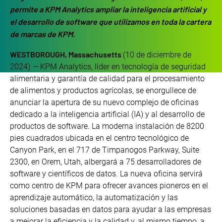
permite a KPM Analytics ampliar la inteligencia artificial y
el desarrollo de software que utilizamos en toda la cartera
de marcas de KPM.
WESTBOROUGH, Massachusetts
(10 de diciembre de
2024)
—
KPM Analytics, líder en tecnología de seguridad
alimentaria y garantía de calidad para el procesamiento
de alimentos y productos agrícolas, se enorgullece de
anunciar la apertura de su nuevo complejo de oficinas
dedicado a la inteligencia artificial (IA) y al desarrollo de
productos de software. La moderna instalación de 8200
pies cuadrados ubicada en el centro tecnológico de
Canyon Park, en el 717 de Timpanogos Parkway, Suite
2300, en Orem, Utah, albergará a 75 desarrolladores de
software y científicos de datos. La nueva oficina servirá
como centro de KPM para ofrecer avances pioneros en el
aprendizaje automático, la automatización y las
soluciones basadas en datos para ayudar a las empresas
a mejorar la eficiencia y la calidad y, al mismo tiempo, a