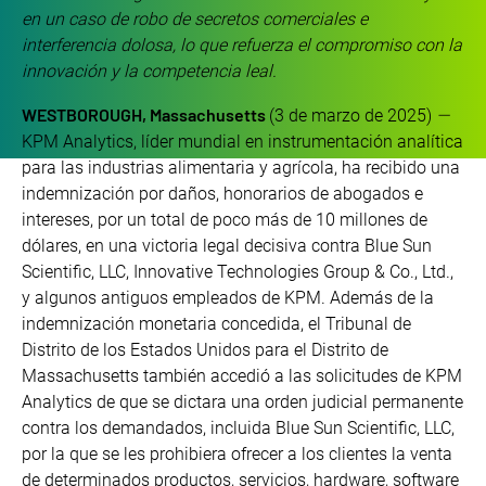
en un caso de robo de secretos comerciales e
interferencia dolosa, lo que refuerza el compromiso con la
innovación y la competencia leal.
WESTBOROUGH, Massachusetts
(3 de marzo de 2025)
—
KPM Analytics, líder mundial en instrumentación analítica
para las industrias alimentaria y agrícola, ha recibido una
indemnización por daños, honorarios de abogados e
intereses, por un total de poco más de 10 millones de
dólares, en una victoria legal decisiva contra Blue Sun
Scientific, LLC, Innovative Technologies Group & Co., Ltd.,
y algunos antiguos empleados de KPM. Además de la
indemnización monetaria concedida, el Tribunal de
Distrito de los Estados Unidos para el Distrito de
Massachusetts también accedió a las solicitudes de KPM
Analytics de que se dictara una orden judicial permanente
contra los demandados, incluida Blue Sun Scientific, LLC,
por la que se les prohibiera ofrecer a los clientes la venta
de determinados productos, servicios, hardware, software