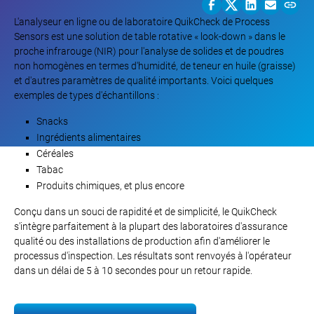
L'analyseur en ligne ou de laboratoire QuikCheck de Process
Sensors est une solution de table rotative « look-down » dans le
proche infrarouge (NIR) pour l'analyse de solides et de poudres
non homogènes en termes d'humidité, de teneur en huile (graisse)
et d'autres paramètres de qualité importants. Voici quelques
exemples de types d'échantillons :
Snacks
Ingrédients alimentaires
Céréales
Tabac
Produits chimiques, et plus encore
Conçu dans un souci de rapidité et de simplicité, le QuikCheck
s'intègre parfaitement à la plupart des laboratoires d'assurance
qualité ou des installations de production afin d'améliorer le
processus d'inspection. Les résultats sont renvoyés à l'opérateur
dans un délai de 5 à 10 secondes pour un retour rapide.