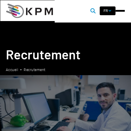
FR
Recrutement
Accueil
Recrutement
Vous êtes un chercheur d'emploi
curieux, désireux d'aider les clients à
faire progresser leurs systèmes
automatisés et à intégrer des
technologies efficaces dans leur