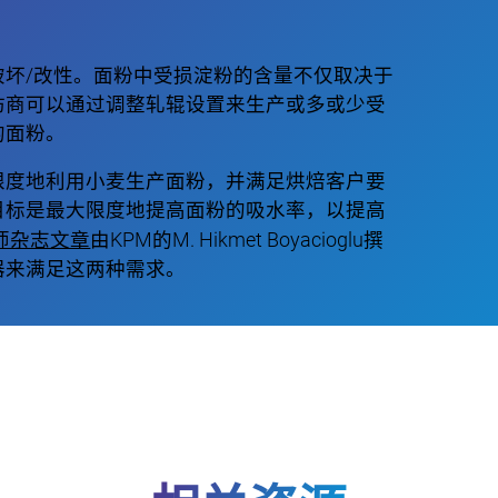
破坏/改性。面粉中受损淀粉的含量不仅取决于
坊商可以通过调整轧辊设置来生产或多或少受
的面粉。
限度地利用小麦生产面粉，并满足烘焙客户要
目标是最大限度地提高面粉的吸水率，以提高
师杂志文章
由KPM的M. Hikmet Boyacioglu撰
器来满足这两种需求。