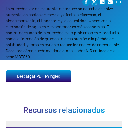
La humedad variable durante la producción de leche en polvo
aumenta los costos de energía y afecta la eficiencia, el
almacenamiento, el transporte y la solubilidad. Maximizar la
eliminación de agua en el evaporador es más económico. El
control adecuado de la humedad evita problemas en el producto,
como la formación de grumos, la decoloración o la pérdida de
solubilidad, y también ayuda a reducir los costos de combustible.
Descubra cómo puede ayudarle el analizador NIR en línea de la
serie MCT560.
Descargar PDF en inglés
Recursos relacionados