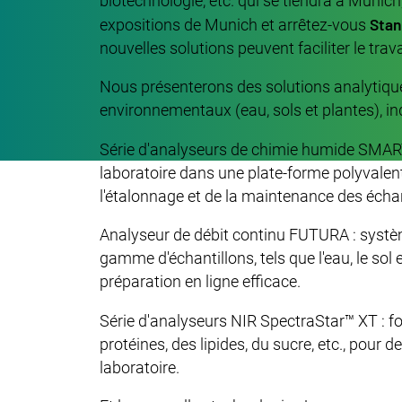
biotechnologie, etc. qui se tiendra à Muni
Stan
expositions de Munich et arrêtez-vous
nouvelles solutions peuvent faciliter le trava
Nous présenterons des solutions analytique
environnementaux (eau, sols et plantes), ind
Série d'analyseurs de chimie humide SMAR
laboratoire dans une plate-forme polyvalent
l'étalonnage et de la maintenance des échan
Analyseur de débit continu FUTURA : systè
gamme d'échantillons, tels que l'eau, le sol
préparation en ligne efficace.
Série d'analyseurs NIR SpectraStar™ XT : f
protéines, des lipides, du sucre, etc., pou
laboratoire.