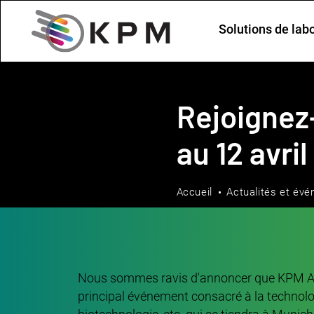
Solutions de lab
Rejoignez
au 12 avri
Accueil
Actualités et év
Nous sommes ravis d'annoncer que KPM Ana
principal événement consacré à la technologi