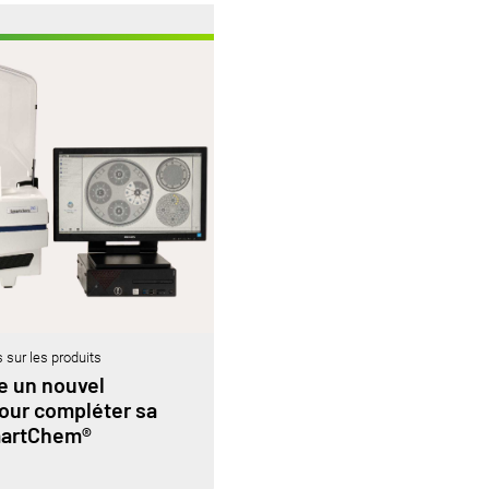
s sur les produits
e un nouvel
pour compléter sa
martChem®