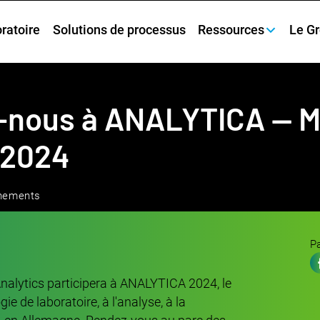
oratoire
Solutions de processus
Ressources
Le G
-nous à ANALYTICA — M
l 2024
énements
Pa
lytics participera à ANALYTICA 2024, le
e de laboratoire, à l'analyse, à la