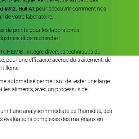
ch, en Allemagne. Rendez-vous au parc des
d #312, Hall A1
, pour découvrir comment nos
il de votre laboratoire.
s de pointe pour les laboratoires
ustriels et de recherche :
TCHEM® : intègre diverses techniques de
e, pour une efficacité accrue du traitement, de
tillons.
me automatisé permettant de tester une large
 et les aliments, avec un processus de
ournit une analyse immédiate de l'humidité, des
r des évaluations complexes des matériaux en