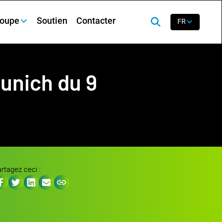
roupe
Soutien
Contacter
FR
unich du 9
rtagez ceci :