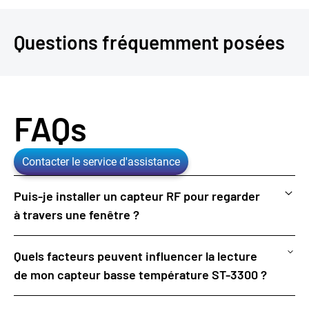
Questions fréquemment posées
FAQs
Contacter le service d'assistance
Puis-je installer un capteur RF pour regarder
à travers une fenêtre ?
Oui, mais la fenêtre doit être non métallique, stable à
Quels facteurs peuvent influencer la lecture
l'humidité et avoir une épaisseur totale ne dépassant pas
de mon capteur basse température ST-3300 ?
3 mm (0,125 po)
Tout d'abord, la distance par rapport au produit. L'entrefer