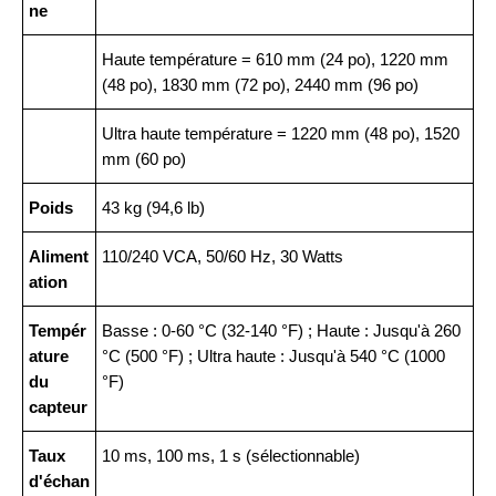
ne
Haute température = 610 mm (24 po), 1220 mm
(48 po), 1830 mm (72 po), 2440 mm (96 po)
Ultra haute température = 1220 mm (48 po), 1520
mm (60 po)
Poids
43 kg (94,6 lb)
Aliment
110/240 VCA, 50/60 Hz, 30 Watts
ation
Tempér
Basse : 0-60 °C (32-140 °F) ; Haute : Jusqu'à 260
ature
°C (500 °F) ; Ultra haute : Jusqu'à 540 °C (1000
du
°F)
capteur
Taux
10 ms, 100 ms, 1 s (sélectionnable)
d'échan