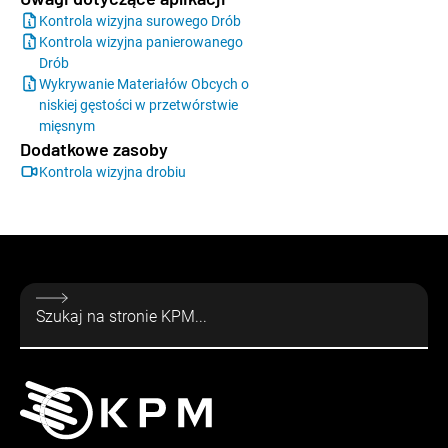
Kontrola wizyjna surowego Drób
Kontrola wizyjna panierowanego
Drób
Wykrywanie Materiałów Obcych o
niskiej gęstości w przetwórstwie
mięsnym
Dodatkowe zasoby
Kontrola wizyjna drobiu