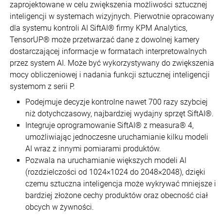
zaprojektowane w celu zwiększenia możliwości sztucznej
inteligencji w systemach wizyjnych. Pierwotnie opracowany
dla systemu kontroli AI SiftAI® firmy KPM Analytics,
TensorUP® może przetwarzać dane z dowolnej kamery
dostarczającej informacje w formatach interpretowalnych
przez system AI. Może być wykorzystywany do zwiększenia
mocy obliczeniowej i nadania funkcji sztucznej inteligencji
systemom z serii P.
Podejmuje decyzje kontrolne nawet 700 razy szybciej
niż dotychczasowy, najbardziej wydajny sprzęt SiftAI®.
Integruje oprogramowanie SiftAI® z measura® 4,
umożliwiając jednoczesne uruchamianie kilku modeli
AI wraz z innymi pomiarami produktów.
Pozwala na uruchamianie większych modeli AI
(rozdzielczości od 1024×1024 do 2048×2048), dzięki
czemu sztuczna inteligencja może wykrywać mniejsze i
bardziej złożone cechy produktów oraz obecność ciał
obcych w żywności.