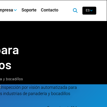
mpresa
Soporte
Contacto
ES
para
los
a y bocadillos