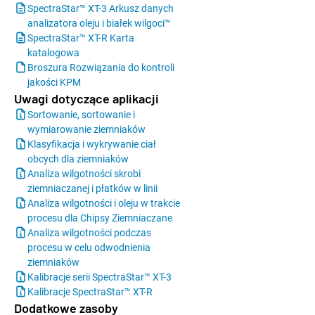
SpectraStar™ XT-3 Arkusz danych
analizatora oleju i białek wilgoci™
SpectraStar™ XT-R Karta
katalogowa
Broszura Rozwiązania do kontroli
jakości KPM
Uwagi dotyczące aplikacji
Sortowanie, sortowanie i
wymiarowanie ziemniaków
Klasyfikacja i wykrywanie ciał
obcych dla ziemniaków
Analiza wilgotności skrobi
ziemniaczanej i płatków w linii
Analiza wilgotności i oleju w trakcie
procesu dla Chipsy Ziemniaczane
Analiza wilgotności podczas
procesu w celu odwodnienia
ziemniaków
Kalibracje serii SpectraStar™ XT-3
Kalibracje SpectraStar™ XT-R
Dodatkowe zasoby