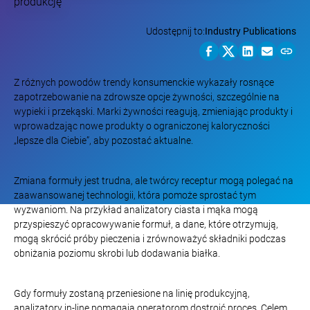
Udostępnij to:
Industry Publications
Z różnych powodów trendy konsumenckie wykazały rosnące
zapotrzebowanie na zdrowsze opcje żywności, szczególnie na
wypieki i przekąski. Marki żywności reagują, zmieniając produkty i
wprowadzając nowe produkty o ograniczonej kaloryczności
„lepsze dla Ciebie”, aby pozostać aktualne.
Zmiana formuły jest trudna, ale twórcy receptur mogą polegać na
zaawansowanej technologii, która pomoże sprostać tym
wyzwaniom. Na przykład analizatory ciasta i mąka mogą
przyspieszyć opracowywanie formuł, a dane, które otrzymują,
mogą skrócić próby pieczenia i zrównoważyć składniki podczas
obniżania poziomu skrobi lub dodawania białka.
Gdy formuły zostaną przeniesione na linię produkcyjną,
analizatory in-line pomagają operatorom dostroić proces. Celem