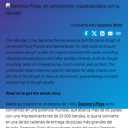
Comparte esto:
Success Story
The Mixolab 2 has become the key analysis tool for pizza dough at
Domino’s Pizza France and Netherlands for daily tests to ensure
consistent dough quality throughout its entire life cycle, including
rheological evaluations and other quality controls, such as dough
proofing, tests on a baked pizza, crust control, and cut test. The
production team reserves specific samples for daily checks over
the life of the dough (5 days at store level), guaranteeing constant
monitoring of dough quality.
Read on to get the whole story.
Domino's Pizza
Desde su creación en el decenio de 1960,
se ha
convertido en una potencia mundial, que abarca más de 90 países
con una impresionante red de 20 000 tiendas, lo que la convierte
en una de las cadenas de entrega de pizzas más grandes del