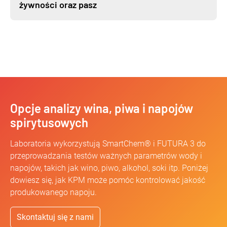
żywności oraz pasz
Opcje analizy wina, piwa i napojów
spirytusowych
Laboratoria wykorzystują SmartChem® i FUTURA 3 do
przeprowadzania testów ważnych parametrów wody i
napojów, takich jak wino, piwo, alkohol, soki itp. Poniżej
dowiesz się, jak KPM może pomóc kontrolować jakość
produkowanego napoju.
Skontaktuj się z nami