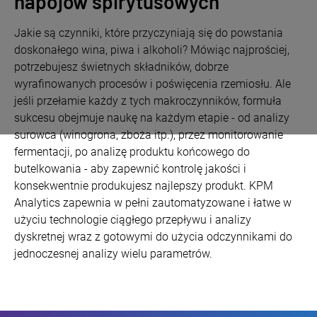
napojów spirytusowych
Jakie są czynniki, które przyczyniają się do powstania
doskonałego wina, piwa i alkoholi? Mówiąc najprościej,
potrzebujesz świetnych składników, dobrze
wyrafinowanych procesów i poświęcenia rzemiosłu. Ale
jeśli przełamie każdy z tych makroczynników, formuła
sukcesu obejmuje naukę na każdym etapie - od analizy
surowca (winogrona, zboża itp.), przez monitorowanie
fermentacji, po analizę produktu końcowego do
butelkowania - aby zapewnić kontrolę jakości i
konsekwentnie produkujesz najlepszy produkt. KPM
Analytics zapewnia w pełni zautomatyzowane i łatwe w
użyciu technologie ciągłego przepływu i analizy
dyskretnej wraz z gotowymi do użycia odczynnikami do
jednoczesnej analizy wielu parametrów.