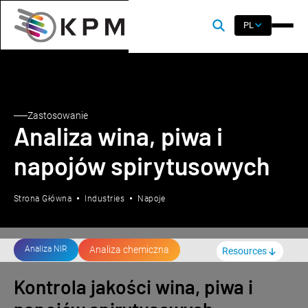
PL
Zastosowanie
Analiza wina, piwa i
napojów spirytusowych
Strona Główna
Industries
Napoje
Analiza NIR
Analiza chemiczna
Resources
Kontrola jakości wina, piwa i