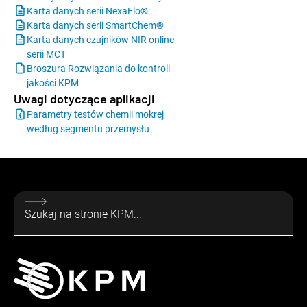
Karta danych serii NexaFlo®
Karta danych serii SmartChem®
Karta danych czujników NIR online
serii MCT
Broszura Rozwiązania do kontroli
jakości KPM
Uwagi dotyczące aplikacji
Parametry testów chemii mokrej
według segmentu przemysłu