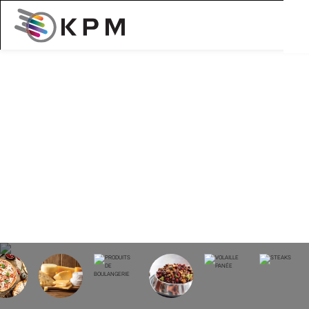
Sightline Process
Control
Accueil
Marques
Sightline Process Control