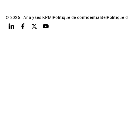
© 
2026
 | Analyses KPM
|
Politique de confidentialité
|
Politique d