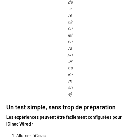
de
s
re
cir
cu
lat
eu
rs
po
ur
ba
in-
m
ari
e)
Un test simple, sans trop de préparation
Les expériences peuvent être facilement configurées pour
iCinac Wired :
Allumez l'iCinac