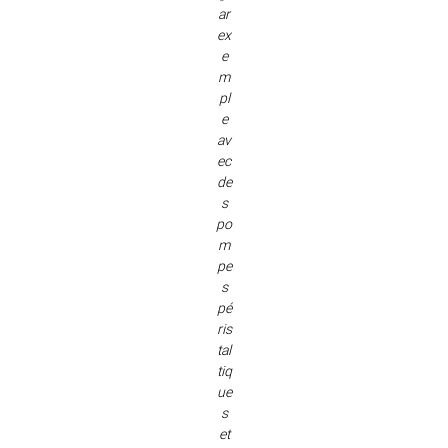
ar
ex
e
m
pl
e
av
ec
de
s
po
m
pe
s
pé
ris
tal
tiq
ue
s
et