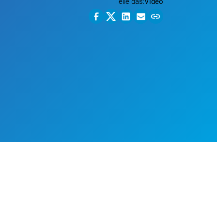
Teile das:
Video