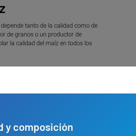
z
s depende tanto de la calidad como de
edor de granos o un productor de
lar la calidad del maíz en todos los
d y composición