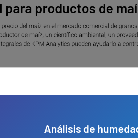
d para productos de maí
el precio del maíz en el mercado comercial de grano
productor de maíz, un científico ambiental, un prove
integrales de KPM Analytics pueden ayudarlo a contro
Análisis de humeda