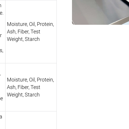
n
e.
Moisture, Oil, Protein,
Ash, Fiber, Test
r
Weight, Starch
s,
r
Moisture, Oil, Protein,
o
Ash, Fiber, Test
Weight, Starch
ce
 a