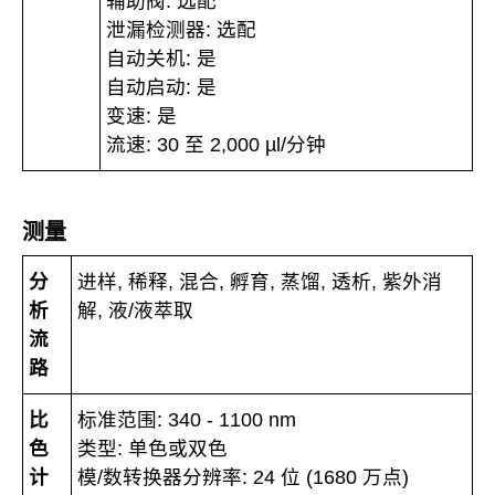
辅助阀: 选配
泄漏检测器: 选配
自动关机: 是
自动启动: 是
变速: 是
流速: 30 至 2,000 µl/分钟
测量
分
进样, 稀释, 混合, 孵育, 蒸馏, 透析, 紫外消
析
解, 液/液萃取
流
路
比
标准范围: 340 - 1100 nm
色
类型: 单色或双色
计
模/数转换器分辨率: 24 位 (1680 万点)