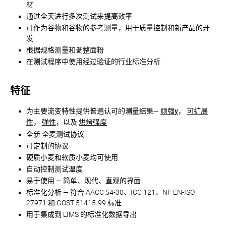
材
通过全天进行多次测试来提高效率
可作为谷物和谷物的参考测量，用于质量控制和新产品的开
发
根据规格测量和调整面粉
在测试程序中使用经过验证的行业标准分析
特征
顽强
y
可扩展
为主要流变特性提供普遍认可的测量结果—
，
性
，
弹性
烘烤强度
，以及
全新
全麦测试协议
可定制的协议
硬质小麦和软质小麦均可使用
自动控制测试温度
易于使用 — 简单、现代、直观的界面
标准化分析 — 符合 AACC 54-30、ICC 121、NF EN-ISO
27971 和 GOST 51415-99 标准
用于集成到 LIMS 的标准化数据导出