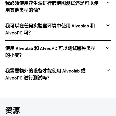
我必须使用花生油进行肺泡图测试还是可以使
用其他类型的油？
石蜡油和葵花籽油普遍可以代替花生油。根据所用小麦的
我可以在任何实验室环境中使用 Alveolab 和
不同，也可以使用其他类型的油。
AlveoPC 吗？
如果您的实验室控制温度和湿度，则可以使用 AlveoPC。
使用 Alveolab 和 AlveoPC 可以测试哪种类型
否则，Alveolab 可自动调节温度和湿度，这意味着结果与
的小麦？
环境条件无关。
Alveolab 和 AlveoPC 能够处理所有类型的硬小麦和软小
我需要额外的设备才能使用 Alveolab 或
麦。Alveolab 还可以测量全麦面团的特性。
AlveoPC 进行测试吗？
不，准备面团和进行测试所需的一切都已集成到 Alveolab
和 AlveoPC 中。
资源