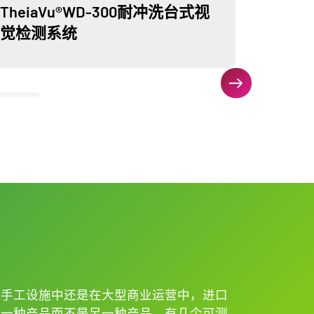
TheiaVu®WD-300耐冲洗台式视
Thei
觉检测系统
系统
量手工设施中还是在大型商业运营中，进口
产一种产品而不是另一种产品。有几个可测