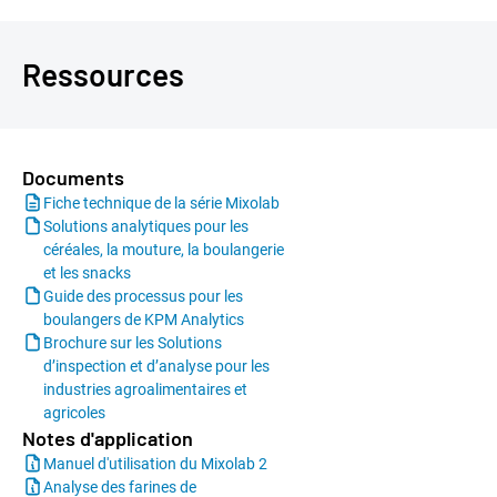
permet d'obtenir des données en tous points équivalents
(valeurs et unités) au Farinograph®. Cela vous permet de
comparer les données avec celles des partenaires ou
Ressources
d'avoir une première évaluation de la qualité du blé avec
un échantillon de petite taille.
Documents
Fiche technique de la série Mixolab
Solutions analytiques pour les
céréales, la mouture, la boulangerie
et les snacks
Guide des processus pour les
boulangers de KPM Analytics
Brochure sur les Solutions
d’inspection et d’analyse pour les
industries agroalimentaires et
agricoles
Notes d'application
Manuel d'utilisation du Mixolab 2
Analyse des farines de