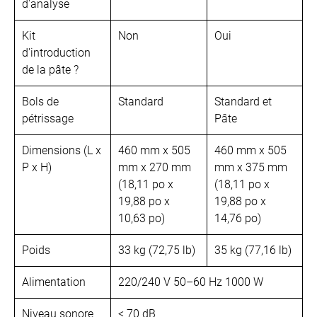
d'analyse
Kit
Non
Oui
d'introduction
de la pâte ?
Bols de
Standard
Standard et
pétrissage
Pâte
Dimensions (L x
460 mm x 505
460 mm x 505
P x H)
mm x 270 mm
mm x 375 mm
(18,11 po x
(18,11 po x
19,88 po x
19,88 po x
10,63 po)
14,76 po)
Poids
33 kg (72,75 lb)
35 kg (77,16 lb)
Alimentation
220/240 V 50–60 Hz 1000 W
Niveau sonore
< 70 dB