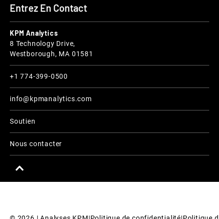
Entrez En Contact
KPM Analytics
8 Technology Drive,
Westborough, MA 01581
+1 774-399-0500
info@kpmanalytics.com
Soutien
Nous contacter
© 
2026
 | Analyses KPM
|
Politique de confidentialité
|
Politique d