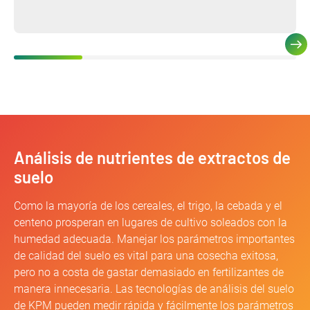
Análisis de nutrientes de extractos de
suelo
Como la mayoría de los cereales, el trigo, la cebada y el
centeno prosperan en lugares de cultivo soleados con la
humedad adecuada. Manejar los parámetros importantes
de calidad del suelo es vital para una cosecha exitosa,
pero no a costa de gastar demasiado en fertilizantes de
manera innecesaria. Las tecnologías de análisis del suelo
de KPM pueden medir rápida y fácilmente los parámetros