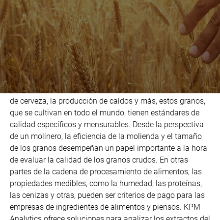
productos de trigo, centeno y
cebada
El trigo, la cebada y el centeno, si bien son granos de
cereales similares en términos de apariencia, tienen
diversos usos en productos e ingredientes alimenticios.
Desde sus aplicaciones en la panificación, la elaboración
de cerveza, la producción de caldos y más, estos granos,
que se cultivan en todo el mundo, tienen estándares de
calidad específicos y mensurables. Desde la perspectiva
de un molinero, la eficiencia de la molienda y el tamaño
de los granos desempeñan un papel importante a la hora
de evaluar la calidad de los granos crudos. En otras
partes de la cadena de procesamiento de alimentos, las
propiedades medibles, como la humedad, las proteínas,
las cenizas y otras, pueden ser criterios de pago para las
empresas de ingredientes de alimentos y piensos. KPM
Analytics ofrece soluciones para analizar los extractos del