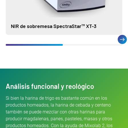
NIR de sobremesa SpectraStar™ XT-3
Análisis funcional y reológico
Si bien la harina de trigo es bastante común en los
productos horneados, la harina de cebada y centeno
también se puede mezclar con otras harinas para
producir magdalenas, panes, pasteles, masas y otros
productos horneados. Con la ayuda de Mixolab 2, los